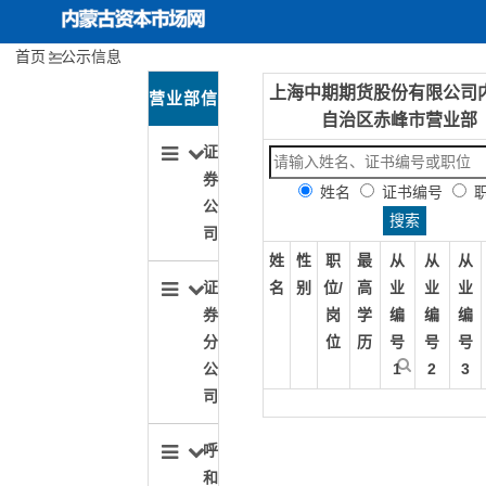
首页
公示信息
上海中期期货股份有限公司
内蒙古资本市场网
首页
关于协会
营业部信
自治区赤峰市营业部
协会动态
息导航
证
券
姓名
证书编号
投资者保护
公
司
行业文化建设
姓
性
职
最
从
从
从
名
别
位/
高
业
业
业
证
期货服务实体经济
岗
学
编
编
编
券
位
历
号
号
号
分
1
2
3
公
司
呼
和