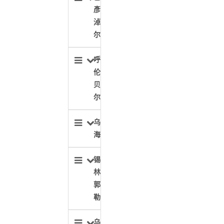
彥
淖
尔
呼
伦
贝
尔
乌
海
锡
林
郭
勒
乌