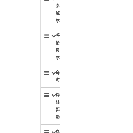
彥
淖
尔
呼
伦
贝
尔
乌
海
锡
林
郭
勒
乌