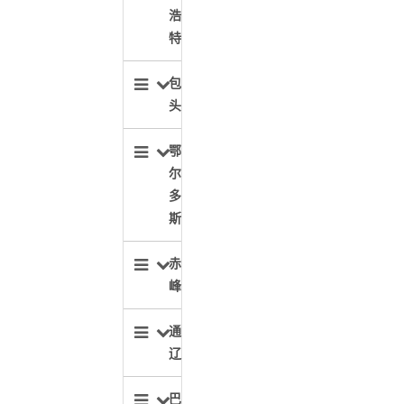
浩
特
包
头
鄂
尔
多
斯
赤
峰
通
辽
巴