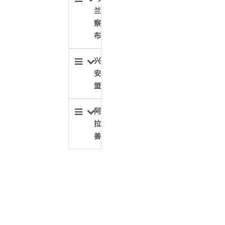
兰
察
布
兴
安
盟
阿
拉
善