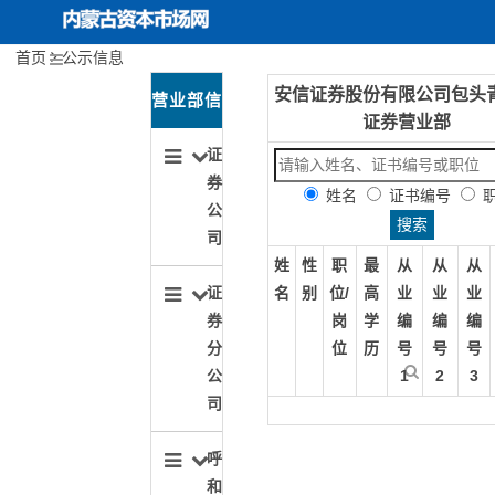
首页
公示信息
安信证券股份有限公司包头
内蒙古资本市场网
首页
关于协会
营业部信
证券营业部
协会动态
息导航
证
券
姓名
证书编号
投资者保护
公
司
行业文化建设
姓
性
职
最
从
从
从
名
别
位/
高
业
业
业
证
期货服务实体经济
岗
学
编
编
编
券
位
历
号
号
号
分
1
2
3
公
司
呼
和