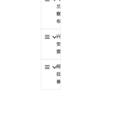
兰
察
布
兴
安
盟
阿
拉
善