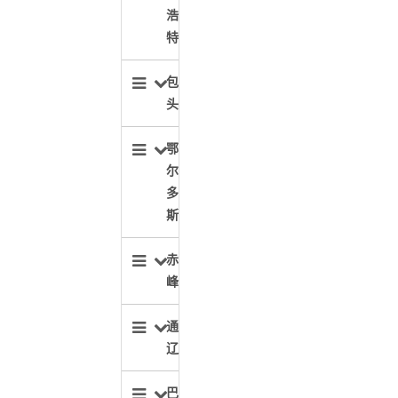
浩
特
包
头
鄂
尔
多
斯
赤
峰
通
辽
巴