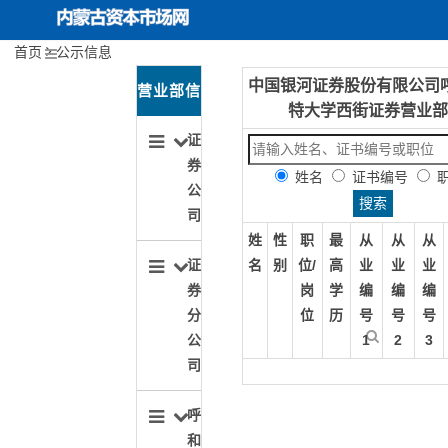
首页
公示信息
中国银河证券股份有限公司
内蒙古资本市场网
首页
关于协会
营业部信
特大学西街证券营业部
协会动态
息导航
证
券
姓名
证书编号
投资者保护
公
司
行业文化建设
姓
性
职
最
从
从
从
名
别
位/
高
业
业
业
证
期货服务实体经济
岗
学
编
编
编
券
位
历
号
号
号
分
1
2
3
公
司
呼
和