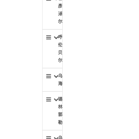
彥
淖
尔
呼
伦
贝
尔
乌
海
锡
林
郭
勒
乌