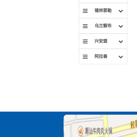
锡林郭勒
乌兰察布
兴安盟
阿拉善