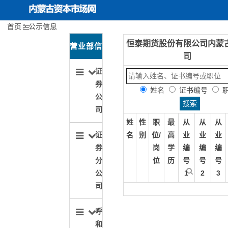
首页
公示信息
恒泰期货股份有限公司内蒙
内蒙古资本市场网
首页
关于协会
营业部信
司
协会动态
息导航
证
券
姓名
证书编号
投资者保护
公
司
行业文化建设
姓
性
职
最
从
从
从
名
别
位/
高
业
业
业
证
期货服务实体经济
岗
学
编
编
编
券
位
历
号
号
号
分
1
2
3
公
司
呼
和