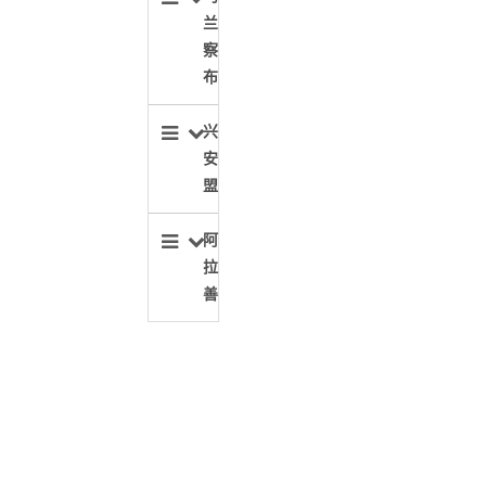
兰
察
布
兴
安
盟
阿
拉
善