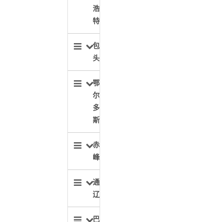
浩
特
包
头
鄂
尔
多
斯
赤
峰
通
辽
巴