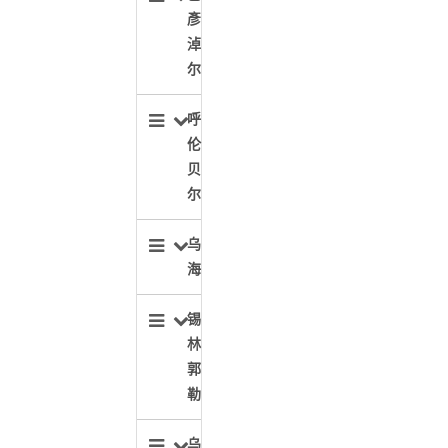
彥
淖
尔
呼
伦
贝
尔
乌
海
锡
林
郭
勒
乌