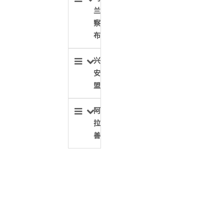
兰
察
布
兴
安
盟
阿
拉
善