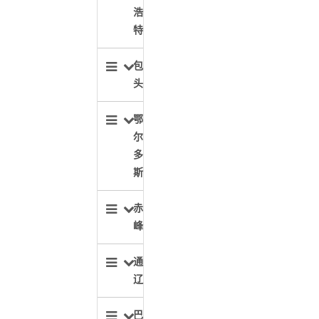
浩
特
包
头
鄂
尔
多
斯
赤
峰
通
辽
巴