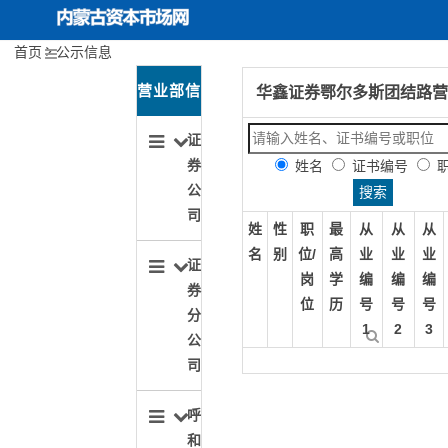
首页
公示信息
内蒙古资本市场网
首页
关于协会
营业部信
华鑫证券鄂尔多斯团结路营
协会动态
息导航
证
券
姓名
证书编号
投资者保护
公
司
姓
性
职
最
从
从
从
行业文化建设
名
别
位/
高
业
业
业
证
岗
学
编
编
编
期货服务实体经济
券
位
历
号
号
号
分
1
2
3
公
司
呼
和