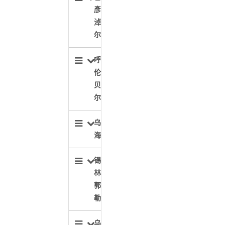
彥
淖
尔
呼
伦
贝
尔
乌
海
锡
林
郭
勒
乌