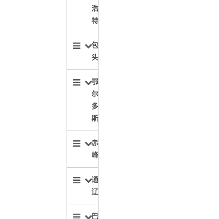
浩
特
包
头
鄂
尔
多
斯
赤
峰
通
辽
巴