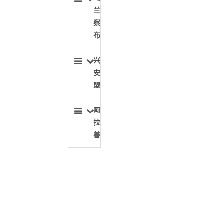
兰
察
布
兴
安
盟
阿
拉
善