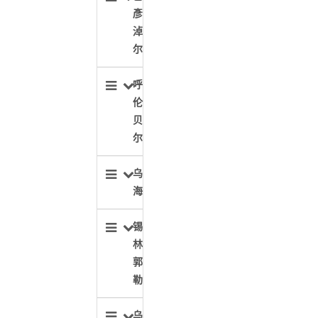
彥
淖
尔
呼
伦
贝
尔
乌
海
锡
林
郭
勒
乌