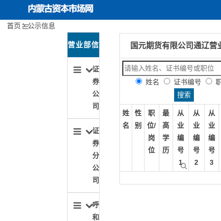
首页
公示信息
内蒙古资本市场网
首页
关于协会
营业部信
国元期货有限公司通辽营
协会动态
息导航
证
券
姓名
证书编号
投资者保护
公
司
姓
性
职
最
从
从
从
行业文化建设
名
别
位/
高
业
业
业
证
岗
学
编
编
编
期货服务实体经济
券
位
历
号
号
号
分
1
2
3
公
司
呼
和