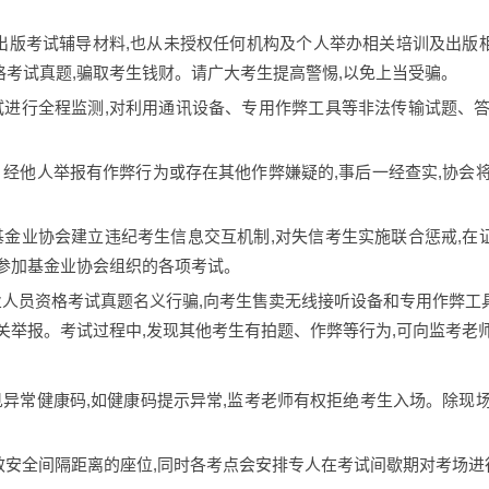
不出版考试辅导材料,也从未授权任何机构及个人举办相关培训及出
考试真题,骗取考生钱财。请广大考生提高警惕,以免上当受骗。
试进行全程监测,对利用通讯设备、专用作弊工具等非法传输试题、
、经他人举报有作弊行为或存在其他作弊嫌疑的,事后一经查实,协会
基金业协会建立违纪考生信息交互机制,对失信考生实施联合惩戒,
名参加基金业协会组织的各项考试。
业人员资格考试真题名义行骗,向考生售卖无线接听设备和专用作弊
关举报。考试过程中,发现其他考生有拍题、作弊等行为,可向监考老
见异常健康码,如健康码提示异常,监考老师有权拒绝考生入场。除现
有效安全间隔距离的座位,同时各考点会安排专人在考试间歇期对考场进