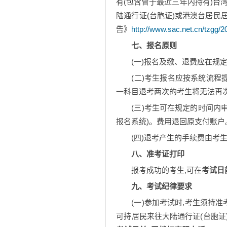
有(包含曾于最近三年内持有)台
陆通行证(台胞证)或港澳台居
告》
http://www.sac.net.cn/tzgg/
七、报名原则
(一)报名及缴、退费应在规
(二)考生报名应按系统流程
一科目退考两次的考生将无法再
(三)考生可在规定的时间内
报名系统)。费用退回原支付账户
(四)退考产生的手续费由考生
八、准考证打印
报考成功的考生,可在
考试日
九、考试纪律要求
(一)参加考试时,考生须持
可持居民来往大陆通行证(台胞证