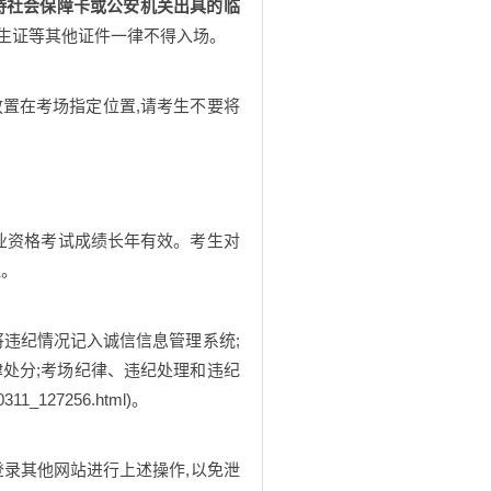
可持社会保障卡或公安机关出具的临
学生证等其他证件一律不得入场。
放置在考场指定位置,请考生不要将
从业资格考试成绩长年有效。考生对
理。
将违纪情况记入诚信信息管理系统;
处分;考场纪律、违纪处理和违纪
11_127256.html)。
避免登录其他网站进行上述操作,以免泄