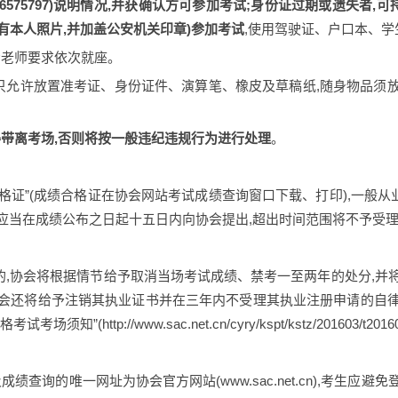
575797
)说明情况,并获确认方可参加考试;身份证过期或遗失者,
有本人照片,并加盖公安机关印章)参加考试
,使用驾驶证、户口本、
考老师要求依次就座。
面只允许放置准考证、身份证件、演算笔、橡皮及草稿纸,随身物品须
带离考场,否则将按一般违纪违规行为进行处理
。
格证”(成绩合格证在协会网站考试成绩查询窗口下载、打印),一般
应当在成绩公布之日起十五日内向协会提出,超出时间范围将不予受
,协会将根据情节给予取消当场考试成绩、禁考一至两年的处分,并
协会还将给予注销其执业证书并在三年内不受理其执业注册申请的自律
http://www.sac.net.cn/cyry/kspt/kstz/201603/t201603
绩查询的唯一网址为协会官方网站(www.sac.net.cn),考生应