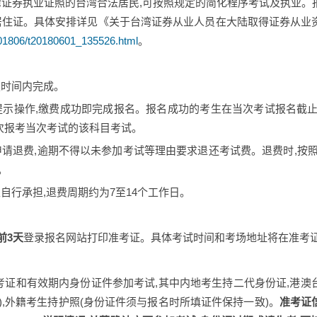
湾证券执业证照的台湾合法居民,可按照规定的简化程序考试及执业
民居住证。具体安排详见《关于台湾证券从业人员在大陆取得证券从业
201806/t20180601_135526.html
。
定时间内完成。
提示操作,缴费成功即完成报名。报名成功的考生在当次考试报名截
次报考当次考试的该科目考试。
申请退费,逾期不得以未参加考试等理由要求退还考试费。退费时,按
。
自行承担,退费周期约为7至14个工作日。
前
3
天
登录报名网站打印准考证。具体考试时间和考场地址将在准考
准考证和有效期内身份证件参加考试,其中内地考生持二代身份证,港
),外籍考生持护照(身份证件须与报名时所填证件保持一致)。
准考证