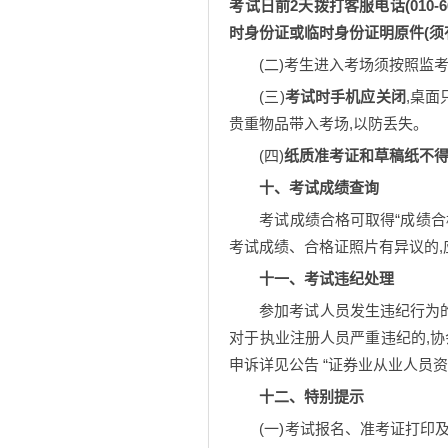
考试日前
2天拨打客服电话(010-66
时身份证或临时身份证明原件(须
(二)考生进入考场须按照监
(三)
考试时手机应关闭
,桌
贵重物品带入考场,以防丢失。
(四)
纸质准考证和草稿纸不得
十、考试成绩查询
考试成绩合格可取得“成绩合
考试成绩、合格证照片有异议的,
十一、考试违纪处理
参加考试人员发生违纪行为的
对于执业注册人员严重违纪的,
申诉详见公告 “证券业从业人员资格考试考场须知”(
十二、特别提示
(一)考试报名、准考证打印及成